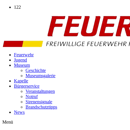
Zum
122
Inhalt
wechseln
Feuerwehr
Jugend
Museum
Geschichte
Museumsgalerie
Kapelle
Bürgerservice
Veranstaltungen
Notruf
Sirenensignale
Brandschutztipps
News
Menü