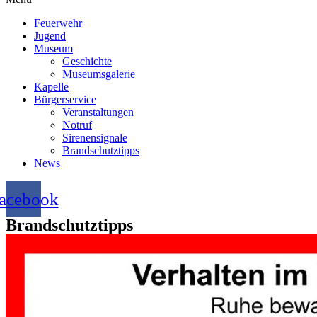
Feuerwehr
Jugend
Museum
Geschichte
Museumsgalerie
Kapelle
Bürgerservice
Veranstaltungen
Notruf
Sirenensignale
Brandschutztipps
News
acebook
Brandschutztipps