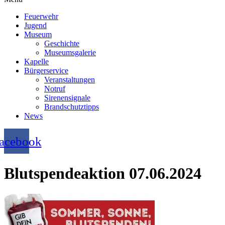
Feuerwehr
Jugend
Museum
Geschichte
Museumsgalerie
Kapelle
Bürgerservice
Veranstaltungen
Notruf
Sirenensignale
Brandschutztipps
News
acebook
Blutspendeaktion 07.06.2024