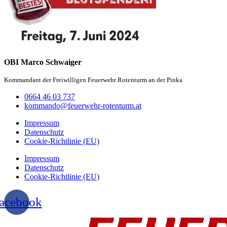
OBI Marco Schwaiger
Kommandant der Freiwilligen Feuerwehr Rotenturm an der Pinka
0664 46 03 737
kommando@feuerwehr-rotenturm.at
Impressum
Datenschutz
Cookie-Richtlinie (EU)
Impressum
Datenschutz
Cookie-Richtlinie (EU)
acebook