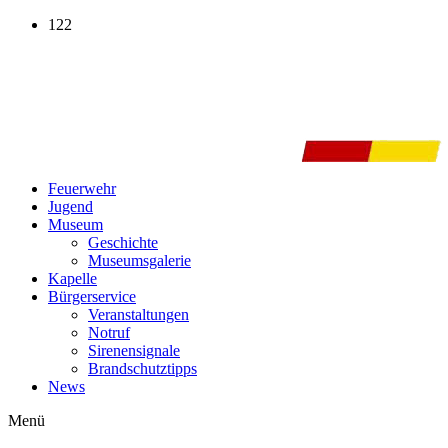
Zum
122
Inhalt
wechseln
Feuerwehr
Jugend
Museum
Geschichte
Museumsgalerie
Kapelle
Bürgerservice
Veranstaltungen
Notruf
Sirenensignale
Brandschutztipps
News
Menü