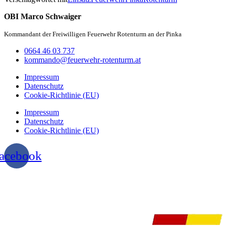
OBI Marco Schwaiger
Kommandant der Freiwilligen Feuerwehr Rotenturm an der Pinka
0664 46 03 737
kommando@feuerwehr-rotenturm.at
Impressum
Datenschutz
Cookie-Richtlinie (EU)
Impressum
Datenschutz
Cookie-Richtlinie (EU)
acebook