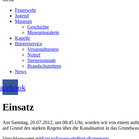
Feuerwehr
Jugend
Museum
Geschichte
Museumsgalerie
Kapelle
Bürgerservice
Veranstaltungen
Notruf
Sirenensignale
Brandschutztipps
News
acebook
Einsatz
Am Samstag, 20.07.2012, um 08:45 Uhr, wurden wir von einem aufmer
auf Grund des starken Regens über die Kanalisation in das Grundwa
Verschlagwortet mit
Einsatz
Feuerwehr
Pinka
Rotenturm