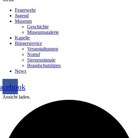
Feuerwehr
Jugend
Museum
Geschichte
Museumsgalerie
Kapelle
Bürgerservice
Veranstaltungen
Notruf
Sirenensignale
Brandschutztipps
News
acebook
Ansicht laden.