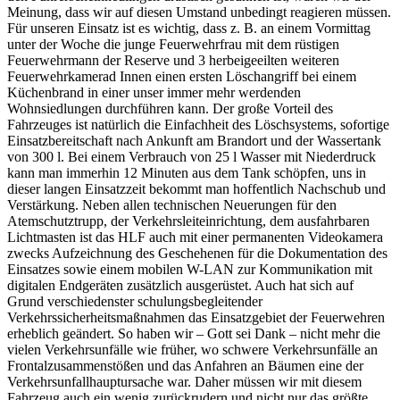
Meinung, dass wir auf diesen Umstand unbedingt reagieren müssen.
Für unseren Einsatz ist es wichtig, dass z. B. an einem Vormittag
unter der Woche die junge Feuerwehrfrau mit dem rüstigen
Feuerwehrmann der Reserve und 3 herbeigeeilten weiteren
Feuerwehrkamerad Innen einen ersten Löschangriff bei einem
Küchenbrand in einer unser immer mehr werdenden
Wohnsiedlungen durchführen kann. Der große Vorteil des
Fahrzeuges ist natürlich die Einfachheit des Löschsystems, sofortige
Einsatzbereitschaft nach Ankunft am Brandort und der Wassertank
von 300 l. Bei einem Verbrauch von 25 l Wasser mit Niederdruck
kann man immerhin 12 Minuten aus dem Tank schöpfen, uns in
dieser langen Einsatzzeit bekommt man hoffentlich Nachschub und
Verstärkung. Neben allen technischen Neuerungen für den
Atemschutztrupp, der Verkehrsleiteinrichtung, dem ausfahrbaren
Lichtmasten ist das HLF auch mit einer permanenten Videokamera
zwecks Aufzeichnung des Geschehenen für die Dokumentation des
Einsatzes sowie einem mobilen W-LAN zur Kommunikation mit
digitalen Endgeräten zusätzlich ausgerüstet. Auch hat sich auf
Grund verschiedenster schulungsbegleitender
Verkehrssicherheitsmaßnahmen das Einsatzgebiet der Feuerwehren
erheblich geändert. So haben wir – Gott sei Dank – nicht mehr die
vielen Verkehrsunfälle wie früher, wo schwere Verkehrsunfälle an
Frontalzusammenstößen und das Anfahren an Bäumen eine der
Verkehrsunfallhauptursache war. Daher müssen wir mit diesem
Fahrzeug auch ein wenig zurückrudern und nicht nur das größte,