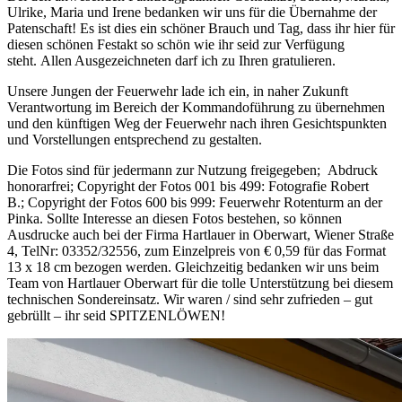
Ulrike, Maria und Irene bedanken wir uns für die Übernahme der
Patenschaft! Es ist dies ein schöner Brauch und Tag, dass ihr hier für
diesen schönen Festakt so schön wie ihr seid zur Verfügung
steht. Allen Ausgezeichneten darf ich zu Ihren gratulieren.
Unsere Jungen der Feuerwehr lade ich ein, in naher Zukunft
Verantwortung im Bereich der Kommandoführung zu übernehmen
und den künftigen Weg der Feuerwehr nach ihren Gesichtspunkten
und Vorstellungen entsprechend zu gestalten.
Die Fotos sind für jedermann zur Nutzung freigegeben; Abdruck
honorarfrei; Copyright der Fotos 001 bis 499: Fotografie Robert
B.; Copyright der Fotos 600 bis 999: Feuerwehr Rotenturm an der
Pinka. Sollte Interesse an diesen Fotos bestehen, so können
Ausdrucke auch bei der Firma Hartlauer in Oberwart, Wiener Straße
4, TelNr: 03352/32556, zum Einzelpreis von € 0,59 für das Format
13 x 18 cm bezogen werden. Gleichzeitig bedanken wir uns beim
Team von Hartlauer Oberwart für die tolle Unterstützung bei diesem
technischen Sondereinsatz. Wir waren / sind sehr zufrieden – gut
gebrüllt – ihr seid SPITZENLÖWEN!