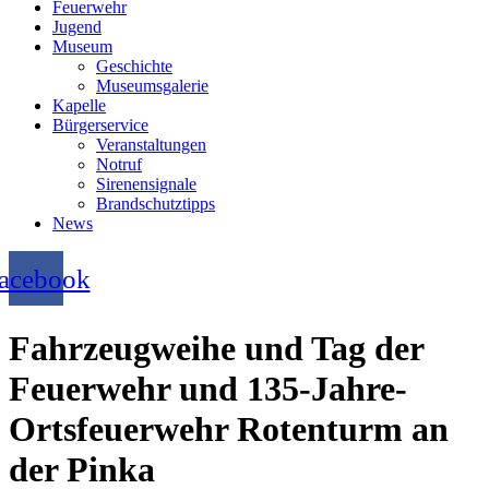
Feuerwehr
Jugend
Museum
Geschichte
Museumsgalerie
Kapelle
Bürgerservice
Veranstaltungen
Notruf
Sirenensignale
Brandschutztipps
News
acebook
Fahrzeugweihe und Tag der
Feuerwehr und 135-Jahre-
Ortsfeuerwehr Rotenturm an
der Pinka