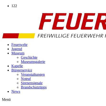
Zum
122
Inhalt
wechseln
Feuerwehr
Jugend
Museum
Geschichte
Museumsgalerie
Kapelle
Bürgerservice
Veranstaltungen
Notruf
Sirenensignale
Brandschutztipps
News
Menü