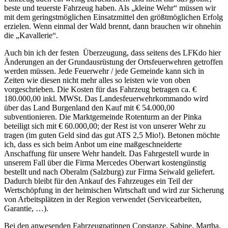
beste und teuerste Fahrzeug haben. Als „kleine Wehr“ müssen wir
mit dem geringstmöglichen Einsatzmittel den größtmöglichen Erfolg
erzielen. Wenn einmal der Wald brennt, dann brauchen wir ohnehin
die „Kavallerie“.
Auch bin ich der festen Überzeugung, dass seitens des LFKdo hier
Änderungen an der Grundausrüstung der Ortsfeuerwehren getroffen
werden müssen. Jede Feuerwehr / jede Gemeinde kann sich in
Zeiten wie diesen nicht mehr alles so leisten wie von oben
vorgeschrieben. Die Kosten für das Fahrzeug betragen ca. €
180.000,00 inkl. MWSt. Das Landesfeuerwehrkommando wird
über das Land Burgenland den Kauf mit € 54.000,00
subventionieren. Die Marktgemeinde Rotenturm an der Pinka
beteiligt sich mit € 60.000,00; der Rest ist von unserer Wehr zu
tragen (im guten Geld sind das gut ATS 2,5 Mio!). Betonen möchte
ich, dass es sich beim Anbot um eine maßgeschneiderte
Anschaffung für unsere Wehr handelt. Das Fahrgestell wurde in
unserem Fall über die Firma Mercedes Oberwart kostengünstig
bestellt und nach Oberalm (Salzburg) zur Firma Seiwald geliefert.
Dadurch bleibt für den Ankauf des Fahrzeuges ein Teil der
Wertschöpfung in der heimischen Wirtschaft und wird zur Sicherung
von Arbeitsplätzen in der Region verwendet (Servicearbeiten,
Garantie, …).
Bei den anwesenden Fahrzeugpatinnen Constanze, Sabine, Martha,