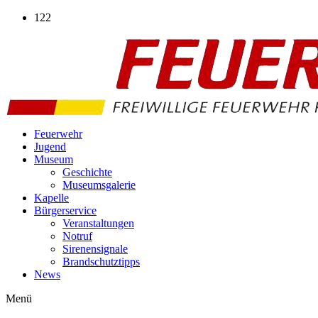
Zum
122
Inhalt
wechseln
Feuerwehr
Jugend
Museum
Geschichte
Museumsgalerie
Kapelle
Bürgerservice
Veranstaltungen
Notruf
Sirenensignale
Brandschutztipps
News
Menü