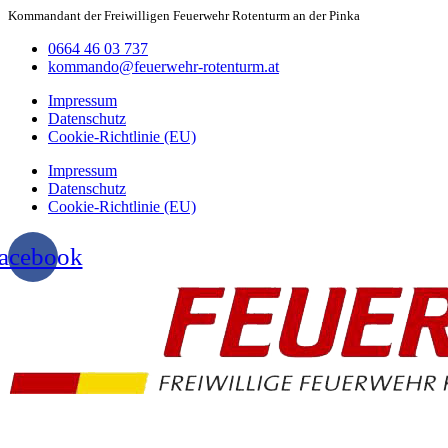
Kommandant der Freiwilligen Feuerwehr Rotenturm an der Pinka
0664 46 03 737
kommando@feuerwehr-rotenturm.at
Impressum
Datenschutz
Cookie-Richtlinie (EU)
Impressum
Datenschutz
Cookie-Richtlinie (EU)
acebook