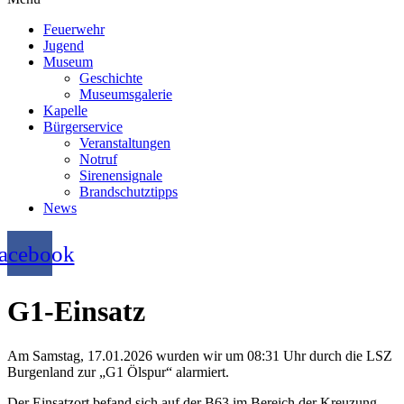
Feuerwehr
Jugend
Museum
Geschichte
Museumsgalerie
Kapelle
Bürgerservice
Veranstaltungen
Notruf
Sirenensignale
Brandschutztipps
News
acebook
G1-Einsatz
Am Samstag, 17.01.2026 wurden wir um 08:31 Uhr durch die LSZ
Burgenland zur „G1 Ölspur“ alarmiert.
Der Einsatzort befand sich auf der B63 im Bereich der Kreuzung