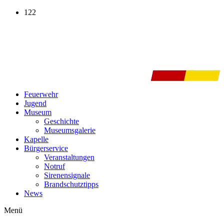
Zum
122
Inhalt
wechseln
Feuerwehr
Jugend
Museum
Geschichte
Museumsgalerie
Kapelle
Bürgerservice
Veranstaltungen
Notruf
Sirenensignale
Brandschutztipps
News
Menü