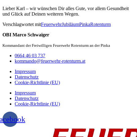
Lieber Karl – wir wünschen Dir alles Gute, vor allem Gesundheit
und Glück auf Deinen weiteren Wegen.
Verschlagwortet mit
Feuerwehr
Jubiläum
Pinka
Rotenturm
OBI Marco Schwaiger
Kommandant der Freiwilligen Feuerwehr Rotenturm an der Pinka
0664 46 03 737
kommando@feuerwehr-rotenturm.at
Impressum
Datenschutz
Cookie-Richtlinie (EU)
Impressum
Datenschutz
Cookie-Richtlinie (EU)
acebook