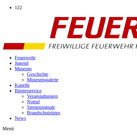
Zum
122
Inhalt
wechseln
Feuerwehr
Jugend
Museum
Geschichte
Museumsgalerie
Kapelle
Bürgerservice
Veranstaltungen
Notruf
Sirenensignale
Brandschutztipps
News
Menü