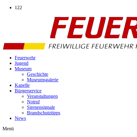
Zum
122
Inhalt
wechseln
Feuerwehr
Jugend
Museum
Geschichte
Museumsgalerie
Kapelle
Bürgerservice
Veranstaltungen
Notruf
Sirenensignale
Brandschutztipps
News
Menü