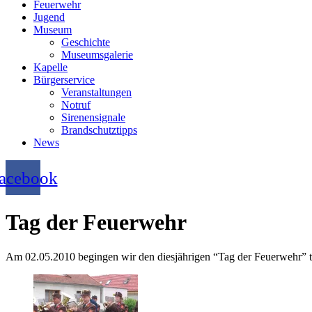
Feuerwehr
Jugend
Museum
Geschichte
Museumsgalerie
Kapelle
Bürgerservice
Veranstaltungen
Notruf
Sirenensignale
Brandschutztipps
News
acebook
Tag der Feuerwehr
Am 02.05.2010 begingen wir den diesjährigen “Tag der Feuerwehr” tr