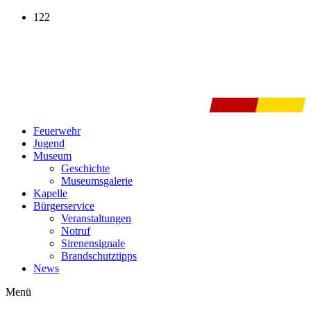
Zum
122
Inhalt
wechseln
Feuerwehr
Jugend
Museum
Geschichte
Museumsgalerie
Kapelle
Bürgerservice
Veranstaltungen
Notruf
Sirenensignale
Brandschutztipps
News
Menü