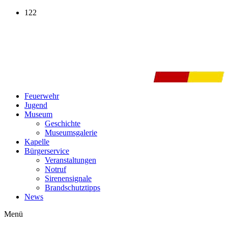
Zum
122
Inhalt
wechseln
Feuerwehr
Jugend
Museum
Geschichte
Museumsgalerie
Kapelle
Bürgerservice
Veranstaltungen
Notruf
Sirenensignale
Brandschutztipps
News
Menü