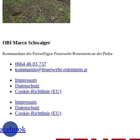
OBI Marco Schwaiger
Kommandant der Freiwilligen Feuerwehr Rotenturm an der Pinka
0664 46 03 737
kommando@feuerwehr-rotenturm.at
Impressum
Datenschutz
Cookie-Richtlinie (EU)
Impressum
Datenschutz
Cookie-Richtlinie (EU)
acebook