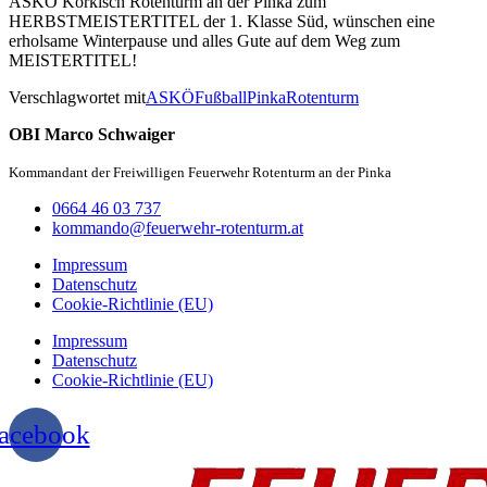
ASKÖ Korkisch Rotenturm an der Pinka zum
HERBSTMEISTERTITEL der 1. Klasse Süd, wünschen eine
erholsame Winterpause und alles Gute auf dem Weg zum
MEISTERTITEL!
Verschlagwortet mit
ASKÖ
Fußball
Pinka
Rotenturm
OBI Marco Schwaiger
Kommandant der Freiwilligen Feuerwehr Rotenturm an der Pinka
0664 46 03 737
kommando@feuerwehr-rotenturm.at
Impressum
Datenschutz
Cookie-Richtlinie (EU)
Impressum
Datenschutz
Cookie-Richtlinie (EU)
acebook