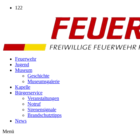
Zum
122
Inhalt
wechseln
Feuerwehr
Jugend
Museum
Geschichte
Museumsgalerie
Kapelle
Bürgerservice
Veranstaltungen
Notruf
Sirenensignale
Brandschutztipps
News
Menü