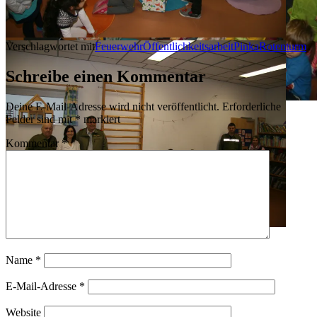
Verschlagwortet mit
Feuerwehr
Öffentlichkeitsarbeit
Pinka
Rotenturm
Schreibe einen Kommentar
Deine E-Mail-Adresse wird nicht veröffentlicht.
Erforderliche
Felder sind mit
*
markiert
Kommentar
*
Name
*
E-Mail-Adresse
*
Website