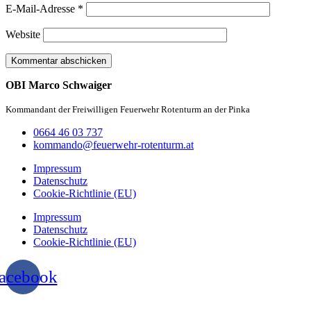
E-Mail-Adresse
*
Website
OBI Marco Schwaiger
Kommandant der Freiwilligen Feuerwehr Rotenturm an der Pinka
0664 46 03 737
kommando@feuerwehr-rotenturm.at
Impressum
Datenschutz
Cookie-Richtlinie (EU)
Impressum
Datenschutz
Cookie-Richtlinie (EU)
acebook