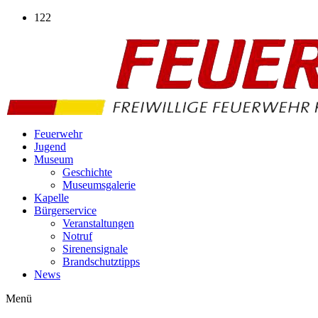
Zum
122
Inhalt
wechseln
Feuerwehr
Jugend
Museum
Geschichte
Museumsgalerie
Kapelle
Bürgerservice
Veranstaltungen
Notruf
Sirenensignale
Brandschutztipps
News
Menü