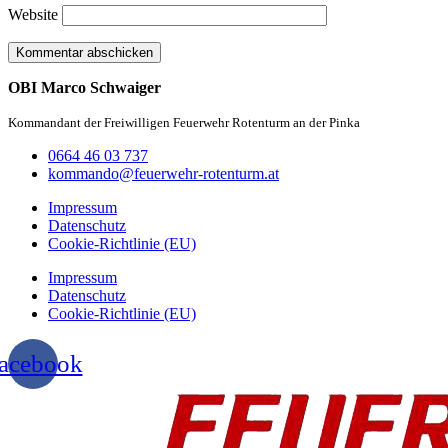
Website
OBI Marco Schwaiger
Kommandant der Freiwilligen Feuerwehr Rotenturm an der Pinka
0664 46 03 737
kommando@feuerwehr-rotenturm.at
Impressum
Datenschutz
Cookie-Richtlinie (EU)
Impressum
Datenschutz
Cookie-Richtlinie (EU)
acebook