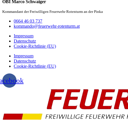
OBI Marco Schwaiger
Kommandant der Freiwilligen Feuerwehr Rotenturm an der Pinka
0664 46 03 737
kommando@feuerwehr-rotenturm.at
Impressum
Datenschutz
Cookie-Richtlinie (EU)
Impressum
Datenschutz
Cookie-Richtlinie (EU)
acebook