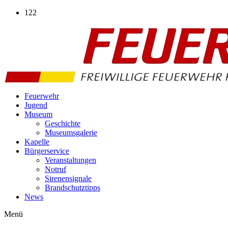
Zum
122
Inhalt
wechseln
Feuerwehr
Jugend
Museum
Geschichte
Museumsgalerie
Kapelle
Bürgerservice
Veranstaltungen
Notruf
Sirenensignale
Brandschutztipps
News
Menü