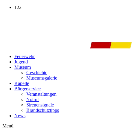
Zum
122
Inhalt
wechseln
Feuerwehr
Jugend
Museum
Geschichte
Museumsgalerie
Kapelle
Bürgerservice
Veranstaltungen
Notruf
Sirenensignale
Brandschutztipps
News
Menü