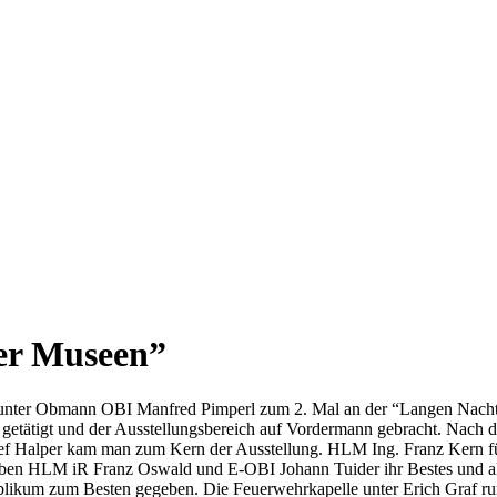
er Museen”
er Obmann OBI Manfred Pimperl zum 2. Mal an der “Langen Nacht der M
en getätigt und der Ausstellungsbereich auf Vordermann gebracht. Na
Halper kam man zum Kern der Ausstellung. HLM Ing. Franz Kern führ
gaben HLM iR Franz Oswald und E-OBI Johann Tuider ihr Bestes und 
ikum zum Besten gegeben. Die Feuerwehrkapelle unter Erich Graf ru