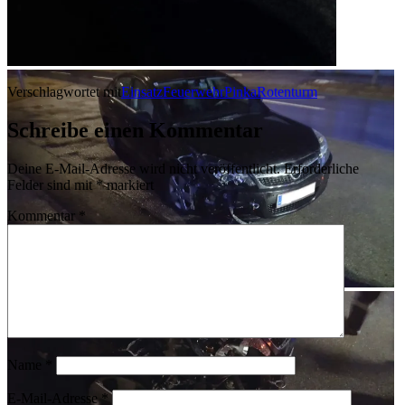
Verschlagwortet mit
Einsatz
Feuerwehr
Pinka
Rotenturm
Schreibe einen Kommentar
Deine E-Mail-Adresse wird nicht veröffentlicht.
Erforderliche
Felder sind mit
*
markiert
Kommentar
*
Name
*
E-Mail-Adresse
*