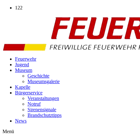
Zum
122
Inhalt
wechseln
Feuerwehr
Jugend
Museum
Geschichte
Museumsgalerie
Kapelle
Bürgerservice
Veranstaltungen
Notruf
Sirenensignale
Brandschutztipps
News
Menü