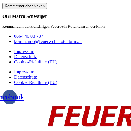
OBI Marco Schwaiger
Kommandant der Freiwilligen Feuerwehr Rotenturm an der Pinka
0664 46 03 737
kommando@feuerwehr-rotenturm.at
Impressum
Datenschutz
Cookie-Richtlinie (EU)
Impressum
Datenschutz
Cookie-Richtlinie (EU)
acebook