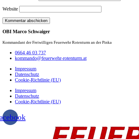
Website
OBI Marco Schwaiger
Kommandant der Freiwilligen Feuerwehr Rotenturm an der Pinka
0664 46 03 737
kommando@feuerwehr-rotenturm.at
Impressum
Datenschutz
Cookie-Richtlinie (EU)
Impressum
Datenschutz
Cookie-Richtlinie (EU)
acebook