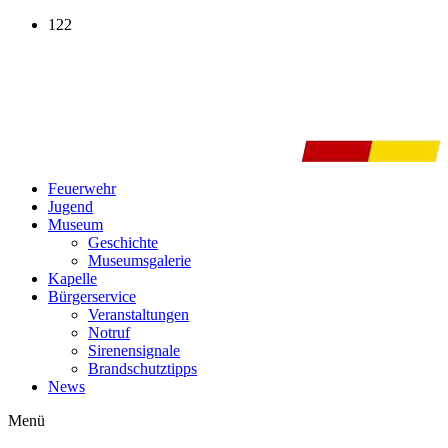
Zum
122
Inhalt
wechseln
Feuerwehr
Jugend
Museum
Geschichte
Museumsgalerie
Kapelle
Bürgerservice
Veranstaltungen
Notruf
Sirenensignale
Brandschutztipps
News
Menü