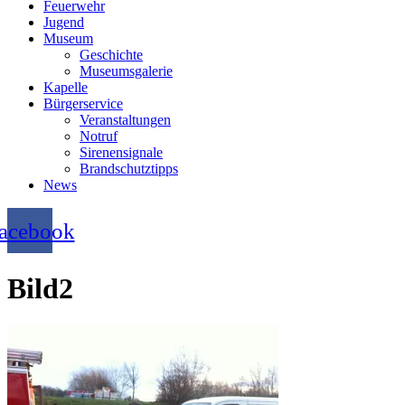
Feuerwehr
Jugend
Museum
Geschichte
Museumsgalerie
Kapelle
Bürgerservice
Veranstaltungen
Notruf
Sirenensignale
Brandschutztipps
News
acebook
Bild2