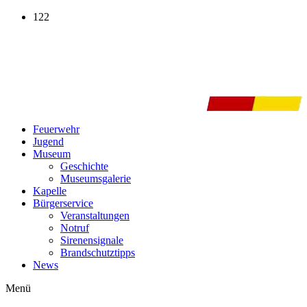
Zum
122
Inhalt
wechseln
Feuerwehr
Jugend
Museum
Geschichte
Museumsgalerie
Kapelle
Bürgerservice
Veranstaltungen
Notruf
Sirenensignale
Brandschutztipps
News
Menü