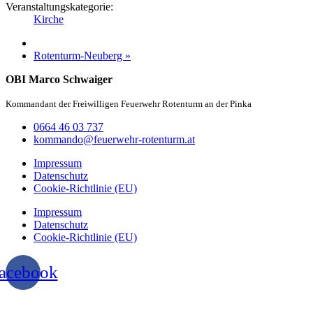
Veranstaltungskategorie:
Kirche
Rotenturm-Neuberg
»
OBI Marco Schwaiger
Kommandant der Freiwilligen Feuerwehr Rotenturm an der Pinka
0664 46 03 737
kommando@feuerwehr-rotenturm.at
Impressum
Datenschutz
Cookie-Richtlinie (EU)
Impressum
Datenschutz
Cookie-Richtlinie (EU)
acebook