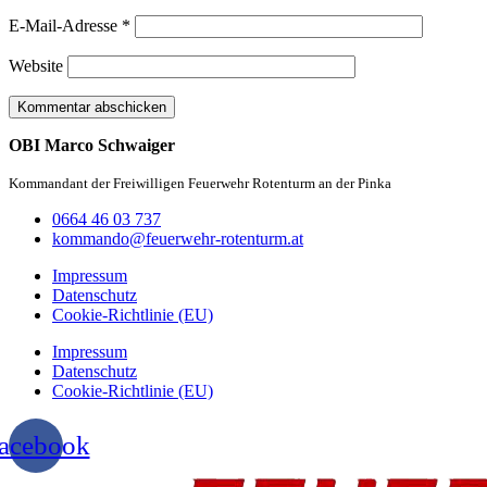
E-Mail-Adresse
*
Website
OBI Marco Schwaiger
Kommandant der Freiwilligen Feuerwehr Rotenturm an der Pinka
0664 46 03 737
kommando@feuerwehr-rotenturm.at
Impressum
Datenschutz
Cookie-Richtlinie (EU)
Impressum
Datenschutz
Cookie-Richtlinie (EU)
acebook