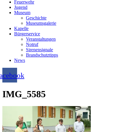
Feuerwehr
Jugend
Museum
Geschichte
Museumsgalerie
Kapelle
Bürgerservice
Veranstaltungen
Notruf
Sirenensignale
Brandschutztipps
News
acebook
IMG_5585