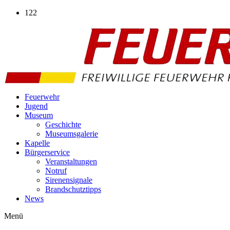
Zum
122
Inhalt
wechseln
Feuerwehr
Jugend
Museum
Geschichte
Museumsgalerie
Kapelle
Bürgerservice
Veranstaltungen
Notruf
Sirenensignale
Brandschutztipps
News
Menü