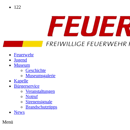
Zum
122
Inhalt
wechseln
Feuerwehr
Jugend
Museum
Geschichte
Museumsgalerie
Kapelle
Bürgerservice
Veranstaltungen
Notruf
Sirenensignale
Brandschutztipps
News
Menü