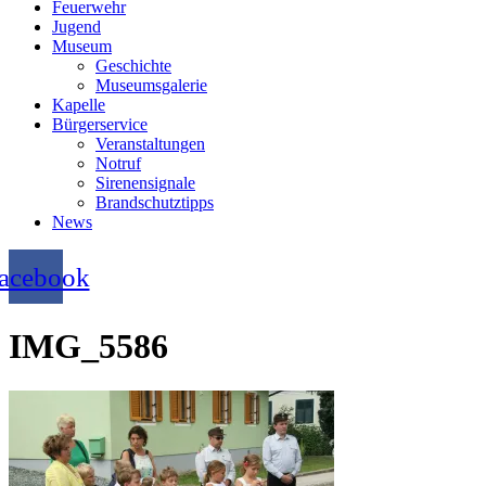
Feuerwehr
Jugend
Museum
Geschichte
Museumsgalerie
Kapelle
Bürgerservice
Veranstaltungen
Notruf
Sirenensignale
Brandschutztipps
News
acebook
IMG_5586