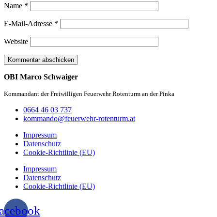
Name
*
E-Mail-Adresse
*
Website
OBI Marco Schwaiger
Kommandant der Freiwilligen Feuerwehr Rotenturm an der Pinka
0664 46 03 737
kommando@feuerwehr-rotenturm.at
Impressum
Datenschutz
Cookie-Richtlinie (EU)
Impressum
Datenschutz
Cookie-Richtlinie (EU)
acebook