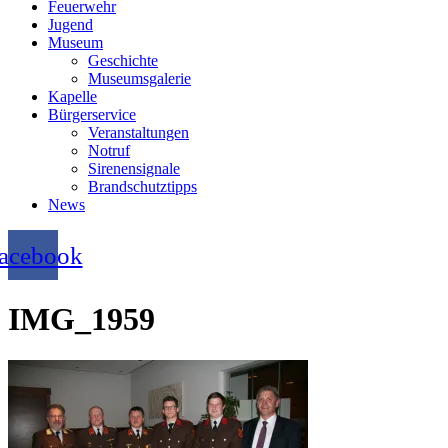
Feuerwehr
Jugend
Museum
Geschichte
Museumsgalerie
Kapelle
Bürgerservice
Veranstaltungen
Notruf
Sirenensignale
Brandschutztipps
News
acebook
IMG_1959