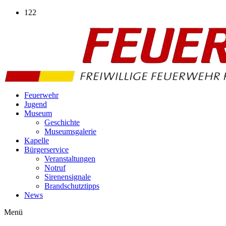
Zum
122
Inhalt
wechseln
Feuerwehr
Jugend
Museum
Geschichte
Museumsgalerie
Kapelle
Bürgerservice
Veranstaltungen
Notruf
Sirenensignale
Brandschutztipps
News
Menü