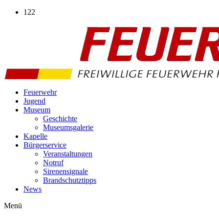
Zum
122
Inhalt
wechseln
Feuerwehr
Jugend
Museum
Geschichte
Museumsgalerie
Kapelle
Bürgerservice
Veranstaltungen
Notruf
Sirenensignale
Brandschutztipps
News
Menü