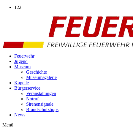
Zum
122
Inhalt
wechseln
Feuerwehr
Jugend
Museum
Geschichte
Museumsgalerie
Kapelle
Bürgerservice
Veranstaltungen
Notruf
Sirenensignale
Brandschutztipps
News
Menü