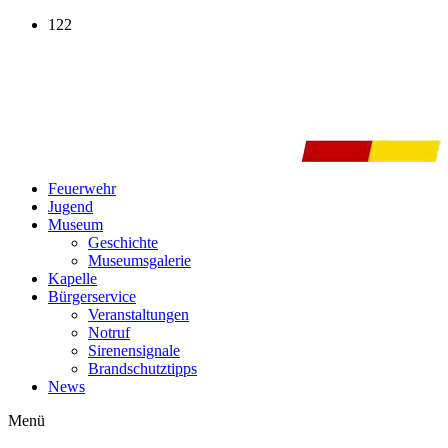
Zum
122
Inhalt
wechseln
Feuerwehr
Jugend
Museum
Geschichte
Museumsgalerie
Kapelle
Bürgerservice
Veranstaltungen
Notruf
Sirenensignale
Brandschutztipps
News
Menü