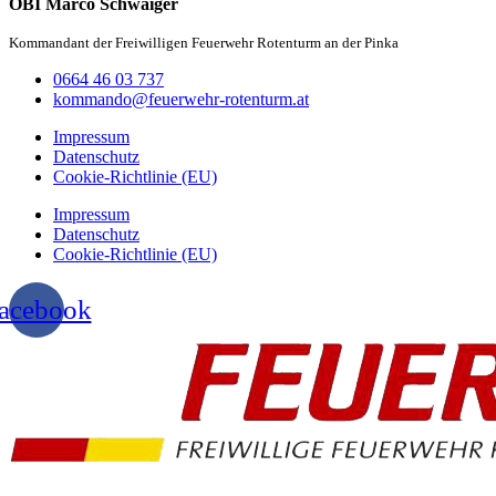
OBI Marco Schwaiger
Kommandant der Freiwilligen Feuerwehr Rotenturm an der Pinka
0664 46 03 737
kommando@feuerwehr-rotenturm.at
Impressum
Datenschutz
Cookie-Richtlinie (EU)
Impressum
Datenschutz
Cookie-Richtlinie (EU)
acebook