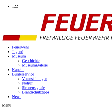
Zum
122
Inhalt
wechseln
Feuerwehr
Jugend
Museum
Geschichte
Museumsgalerie
Kapelle
Bürgerservice
Veranstaltungen
Notruf
Sirenensignale
Brandschutztipps
News
Menü