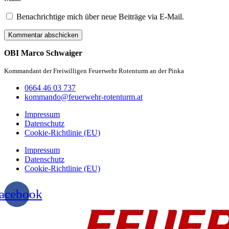
Benachrichtige mich über neue Beiträge via E-Mail.
OBI Marco Schwaiger
Kommandant der Freiwilligen Feuerwehr Rotenturm an der Pinka
0664 46 03 737
kommando@feuerwehr-rotenturm.at
Impressum
Datenschutz
Cookie-Richtlinie (EU)
Impressum
Datenschutz
Cookie-Richtlinie (EU)
acebook