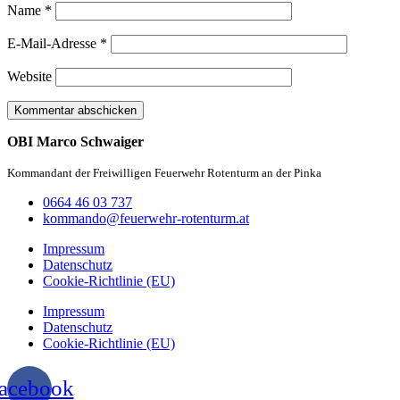
Name
*
E-Mail-Adresse
*
Website
OBI Marco Schwaiger
Kommandant der Freiwilligen Feuerwehr Rotenturm an der Pinka
0664 46 03 737
kommando@feuerwehr-rotenturm.at
Impressum
Datenschutz
Cookie-Richtlinie (EU)
Impressum
Datenschutz
Cookie-Richtlinie (EU)
acebook