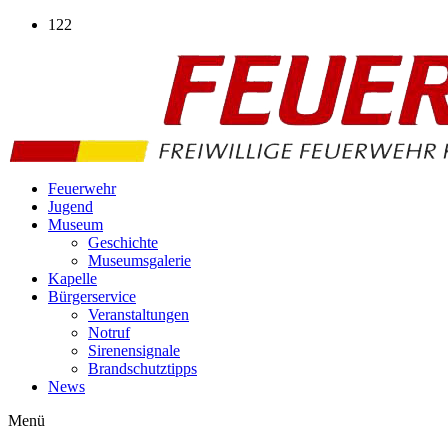
Zum
122
Inhalt
wechseln
Feuerwehr
Jugend
Museum
Geschichte
Museumsgalerie
Kapelle
Bürgerservice
Veranstaltungen
Notruf
Sirenensignale
Brandschutztipps
News
Menü