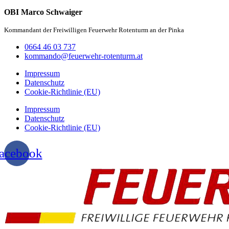
OBI Marco Schwaiger
Kommandant der Freiwilligen Feuerwehr Rotenturm an der Pinka
0664 46 03 737
kommando@feuerwehr-rotenturm.at
Impressum
Datenschutz
Cookie-Richtlinie (EU)
Impressum
Datenschutz
Cookie-Richtlinie (EU)
acebook