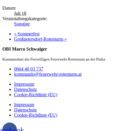
Datum:
Juli 18
Veranstaltungskategorie:
Sonstige
«
Sommerfest
Großpetersdorf-Rotenturm
»
OBI Marco Schwaiger
Kommandant der Freiwilligen Feuerwehr Rotenturm an der Pinka
0664 46 03 737
kommando@feuerwehr-rotenturm.at
Impressum
Datenschutz
Cookie-Richtlinie (EU)
Impressum
Datenschutz
Cookie-Richtlinie (EU)
acebook