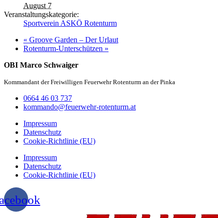
August 7
Veranstaltungskategorie:
Sportverein ASKÖ Rotenturm
«
Groove Garden – Der Urlaut
Rotenturm-Unterschützen
»
OBI Marco Schwaiger
Kommandant der Freiwilligen Feuerwehr Rotenturm an der Pinka
0664 46 03 737
kommando@feuerwehr-rotenturm.at
Impressum
Datenschutz
Cookie-Richtlinie (EU)
Impressum
Datenschutz
Cookie-Richtlinie (EU)
acebook