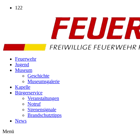
Zum
122
Inhalt
wechseln
Feuerwehr
Jugend
Museum
Geschichte
Museumsgalerie
Kapelle
Bürgerservice
Veranstaltungen
Notruf
Sirenensignale
Brandschutztipps
News
Menü