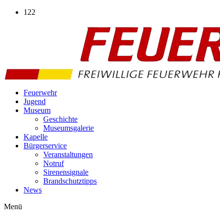
Zum
122
Inhalt
wechseln
Feuerwehr
Jugend
Museum
Geschichte
Museumsgalerie
Kapelle
Bürgerservice
Veranstaltungen
Notruf
Sirenensignale
Brandschutztipps
News
Menü