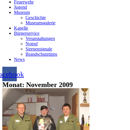
Feuerwehr
Jugend
Museum
Geschichte
Museumsgalerie
Kapelle
Bürgerservice
Veranstaltungen
Notruf
Sirenensignale
Brandschutztipps
News
acebook
Monat: November 2009