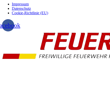
Impressum
Datenschutz
Cookie-Richtlinie (EU)
acebook