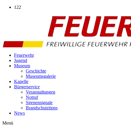
Zum
122
Inhalt
wechseln
Feuerwehr
Jugend
Museum
Geschichte
Museumsgalerie
Kapelle
Bürgerservice
Veranstaltungen
Notruf
Sirenensignale
Brandschutztipps
News
Menü