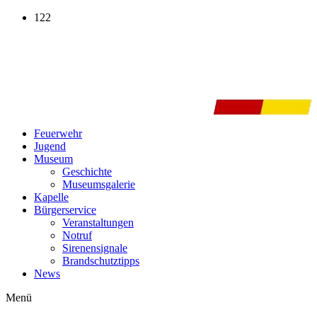
Zum
122
Inhalt
wechseln
Feuerwehr
Jugend
Museum
Geschichte
Museumsgalerie
Kapelle
Bürgerservice
Veranstaltungen
Notruf
Sirenensignale
Brandschutztipps
News
Menü