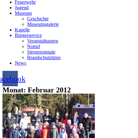
Feuerwehr
Jugend
Museum
Geschichte
Museumsgalerie
Kapelle
Bürgerservice
Veranstaltungen
Notruf
Sirenensignale
Brandschutztipps
News
acebook
Monat: Februar 2012