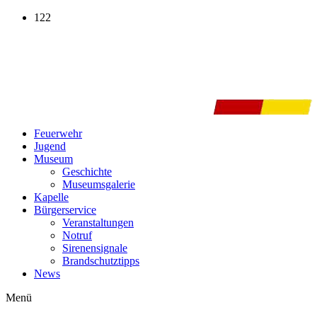
Zum
122
Inhalt
wechseln
Feuerwehr
Jugend
Museum
Geschichte
Museumsgalerie
Kapelle
Bürgerservice
Veranstaltungen
Notruf
Sirenensignale
Brandschutztipps
News
Menü