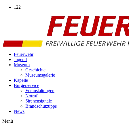
Zum
122
Inhalt
wechseln
Feuerwehr
Jugend
Museum
Geschichte
Museumsgalerie
Kapelle
Bürgerservice
Veranstaltungen
Notruf
Sirenensignale
Brandschutztipps
News
Menü