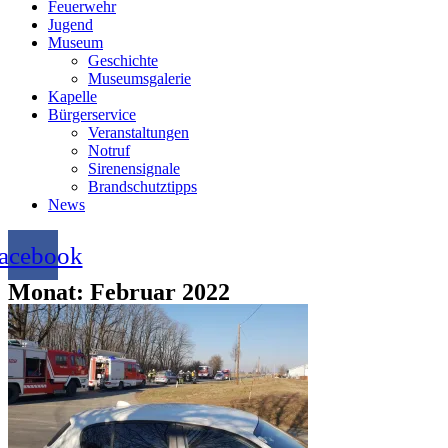
Feuerwehr
Jugend
Museum
Geschichte
Museumsgalerie
Kapelle
Bürgerservice
Veranstaltungen
Notruf
Sirenensignale
Brandschutztipps
News
acebook
Monat: Februar 2022