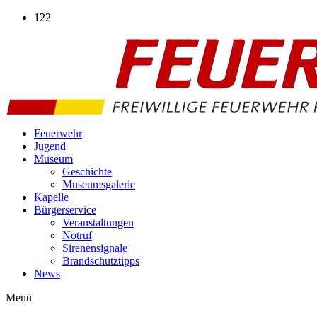
Zum
122
Inhalt
wechseln
Feuerwehr
Jugend
Museum
Geschichte
Museumsgalerie
Kapelle
Bürgerservice
Veranstaltungen
Notruf
Sirenensignale
Brandschutztipps
News
Menü