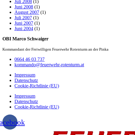
Juli 2008
(1)
Juni 2008
(1)
August 2007
(1)
Juli 2007
(1)
Juni 2007
(1)
Juni 2004
(1)
OBI Marco Schwaiger
Kommandant der Freiwilligen Feuerwehr Rotenturm an der Pinka
0664 46 03 737
kommando@feuerwehr-rotenturm.at
Impressum
Datenschutz
Cookie-Richtlinie (EU)
Impressum
Datenschutz
Cookie-Richtlinie (EU)
acebook