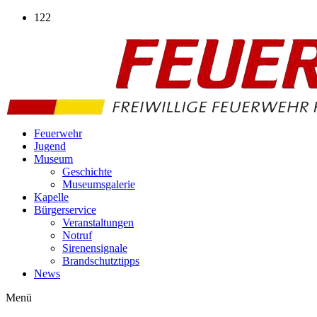
Zum
122
Inhalt
wechseln
Feuerwehr
Jugend
Museum
Geschichte
Museumsgalerie
Kapelle
Bürgerservice
Veranstaltungen
Notruf
Sirenensignale
Brandschutztipps
News
Menü