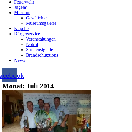
Feuerwehr
Jugend
Museum
Geschichte
Museumsgalerie
Kapelle
Bürgerservice
Veranstaltungen
Notruf
Sirenensignale
Brandschutztipps
News
acebook
Monat: Juli 2014