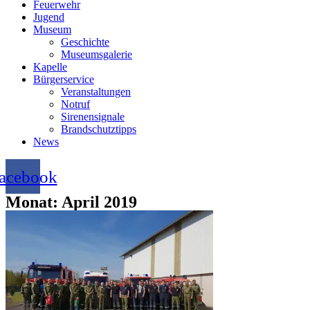
Feuerwehr
Jugend
Museum
Geschichte
Museumsgalerie
Kapelle
Bürgerservice
Veranstaltungen
Notruf
Sirenensignale
Brandschutztipps
News
acebook
Monat: April 2019