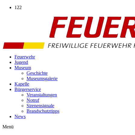
Zum
122
Inhalt
wechseln
Feuerwehr
Jugend
Museum
Geschichte
Museumsgalerie
Kapelle
Bürgerservice
Veranstaltungen
Notruf
Sirenensignale
Brandschutztipps
News
Menü